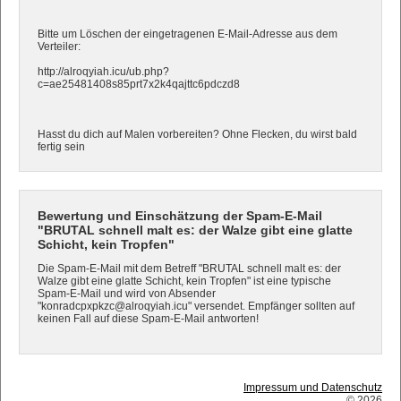
Bitte um Löschen der eingetragenen E-Mail-Adresse aus dem
Verteiler:
http://alroqyiah.icu/ub.php?
c=ae25481408s85prt7x2k4qajttc6pdczd8
Hasst du dich auf Malen vorbereiten? Ohne Flecken, du wirst bald
fertig sein
Bewertung und Einschätzung der Spam-E-Mail
"BRUTAL schnell malt es: der Walze gibt eine glatte
Schicht, kein Tropfen"
Die Spam-E-Mail mit dem Betreff "BRUTAL schnell malt es: der
Walze gibt eine glatte Schicht, kein Tropfen" ist eine typische
Spam-E-Mail und wird von Absender
"konradcpxpkzc@alroqyiah.icu" versendet. Empfänger sollten auf
keinen Fall auf diese Spam-E-Mail antworten!
Impressum und Datenschutz
© 2026