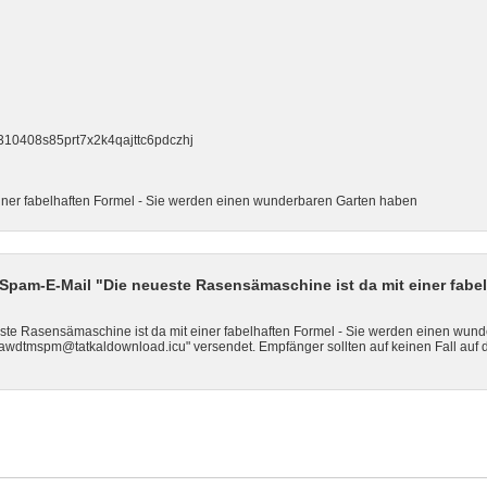
2310408s85prt7x2k4qajttc6pdczhj
iner fabelhaften Formel - Sie werden einen wunderbaren Garten haben
pam-E-Mail "Die neueste Rasensämaschine ist da mit einer fabel
ste Rasensämaschine ist da mit einer fabelhaften Formel - Sie werden einen wunde
wdtmspm@tatkaldownload.icu" versendet. Empfänger sollten auf keinen Fall auf 