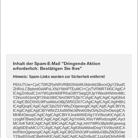
Inhalt der Spam-E-Mail "Dringende Aktion
erforderlich: Bestätigen Sie Ihre"
Hinweis: Spam-Links wurden zur Sicherheit entfernt!
PEhUTUw+CjxCT0RZPjxNRVRBIG5hbWU9dmlld3BvcnQgY29udGVudD0i
ZHRoLCBpbml0aWFsLXNjYWxlPTEuMCI+CjxTVFlMRT4KICAgICAgICBib
ICAgZm9udC1mYW1pbHk6IFRhaG9tYSwgQXJpYWwsIHNhbnMtc2VyaWY7
Y2tncm91bmQtY29sb3I6ICNmOWY5Zjk7CiAgICAgICAgICAgIGNvbG9yO
ICAgICB0ZXh0LWFsaWduOiBjZW50ZXI7CiAgICAgICAgICAgIHBhZGRpbm
ICAgfQogICAgICAgIC5jb250YWluZXIgewogICAgICAgICAgICBtYXgtd2l
ICAgICAgICAgICBiYWNrZ3JvdW5kLWNvbG9yOiAjZmZmOwogICAgICAg
MHB4OwogICAgICAgICAgICBtYXJnaW46IDAgYXV0bzsKICAgICAgICAgI
czogMTBweDsKICAgICAgICAgICAgYm94LXNoYWRvdzogMCAycHggN
MC4xKTsKICAgICAgICB9CiAgICAgICAgLmhlYWRlciBpbWcgewogICAgICA
dGg6IDEwMCU7CiAgICAgICAgICAgIGhlaWdodDogYXV0bzsKICAgICAgI
bnRlbnQgewogICAgICAgICAgICB0ZXh0LWFsaWduOiBsZWZ0OwogICAgI
Y29udGVudCBwIHsKICAgICAgICAgICAgZm9udC1zaXplOiAxNHB4OwogI