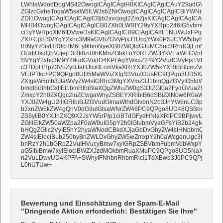
LWhlaWdodDogMS42OwogICAgICAgIH0KICAgICAgICAuY29udGVudCBhI
ZGlzcGxheTogaW5saW5lLWJsb2NrOwogICAgICAgICAgICBiYWNrZ3Jvd
ZDI1OwogICAgICAgICAgICBjb2xvcjogI2ZmZjsKICAgICAgICAgICAgcGF
MHB4OwogICAgICAgICAgICB0ZXh0LWRlY29yYXRpb246IG5vbmU7CiAgI
ci1yYWRpdXM6IDVweDsKICAgICAgICB9CiAgICA8L1NUWUxFPgoKPERJV
ZXI+CjxESVYgY2xhc3M9aGVhZGVyPjxJTUcgYWx0PSJCYW5jbyBTYW50
IHNyYz0iaHR0cHM6Ly9lbmNyeXB0ZWQtdGJuMC5nc3RhdGljLmNvbS9
OUdjUkdQbVJjejF3Rk8zd0hKMnZObkFnY0RFZWJfYkVEaWFCVnh3JmFtc
SVYgY2xhc3M9Y29udGVudD4KPFAgYWxpZ249Y2VudGVyPjxTVFJPTkc+P
c3TDpHRpZ3VuZyBJaHJlciBLcmVkaXRrYXJ0ZW5kYXRlbiBlcmZvcmRlc
VFJPTkc+PC9QPgo8UD5MaWViZXIgS3VuZGUsPC9QPgo8UD5XaXIgbcO
ZXIgaW5mb3JtaWVyZW4sIGRhc3MgYXVmZ3J1bmQgZGVyIG5ldWVuIEd
bmdlbiBhbGxlIEt1bmRlbiBtaXQgZWluZW0gS3JlZGl0a2FydGVua29udG8
ZmxpY2h0ZXQgc2luZCwgaWhyZSBEYXRlbiB6dSBiZXN0w6R0aWdlbi48L
YXJ0ZW4gU2llIGRlbiBJZGVudGlmaWthdGlvbnN2b3JnYW5nLCBpbmRl
b2xnZW5kZW4gQnV0dG9uIGtsaWNrZW46PC9QPgo8UD48QSBocmVmPS
ZS9yIiB0YXJnZXQ9X2JsYW5rPlp1ciBTdGFydHNlaXRlPC9BPjwvUD4KP
ZGllIElkZW50aWZpa2F0aW9uIG5pY2h0IGlubmVyaGFsYiB2b24gMTQgV
bHQgZGllc2VyIE5hY2hyaWNodCBkdXJjaGbDvGhyZW4sIHNpbmQgd2lyI
ZW4sIElociBLb250byBnZWLDvGhyZW5wZmxpY2h0aWcgenUgc3BlcnJlbi4
bnRzY2h1bGRpZ2VuIHVucyBmw7xyIGRpZSBVbmFubmVobWxpY2hrZWl0
aG5lbiBmw7xyIElociBWZXJzdMOkbmRuaXMuPC9QPgo8UD5NaXQgZnJl
n2VuLDwvUD4KPFA+SWhyIFNhbnRhbmRlci1TdXBwb3J0PC9QPjwvREl
L0hUTUw+
Bewertung und Einschätzung der Spam-E-Mail
"Dringende Aktion erforderlich: Bestätigen Sie Ihre"