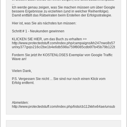
...
Ich werde genau zeigen, was Sie machen müssen um über Google
bessere Ergebnisse zu erziehlen (und in welcher Reihenfolge).
Damit entfällt das Rätselraten beim Erstellen der Erfolgsstrategie.
Hier ist, was Sie als nächstes tun müssen:
Schritt # 1 - Neukunden gewinnen
KLICKEN SIE HIER, um das Buch zu erhalten >>
http://www.protectedstuff.com/index.php/campaigns/kh247nwo8s570/track-
url/xy377gvjo216c/2be1b4e6db598a759f8085cdb6f7b45b79b122ba
Fordern Sie jetzt Ihr KOSTENLOSES Exemplar von Google Traffic
Wave an!
Vielen Dank,
P.S. Vergessen Sie nicht ... Sie sind nur noch einen Klick vom
Erfolg entfernt.
Abmelden:
http://www.protectedstuff.com/index.php/lists/cb112kkhx64ae/unsubscri