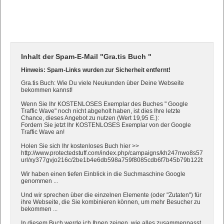
Inhalt der Spam-E-Mail "Gra.tis Buch "
Hinweis: Spam-Links wurden zur Sicherheit entfernt!
Gra.tis Buch: Wie Du viele Neukunden über Deine Webseite
bekommen kannst!
Wenn Sie Ihr KOSTENLOSES Exemplar des Buches " Google
Traffic Wave" noch nicht abgeholt haben, ist dies Ihre letzte
Chance, dieses Angebot zu nutzen (Wert 19,95 E.):
Fordern Sie jetzt Ihr KOSTENLOSES Exemplar von der Google
Traffic Wave an!
Holen Sie sich Ihr kostenloses Buch hier >>
http://www.protectedstuff.com/index.php/campaigns/kh247nwo8s570/track-
url/xy377gvjo216c/2be1b4e6db598a759f8085cdb6f7b45b79b122ba
Wir haben einen tiefen Einblick in die Suchmaschine Google
genommen ...
Und wir sprechen über die einzelnen Elemente (oder "Zutaten") für
ihre Webseite, die Sie kombinieren können, um mehr Besucher zu
bekommen ...
In diesem Buch werde ich Ihnen zeigen, wie alles zusammenpasst