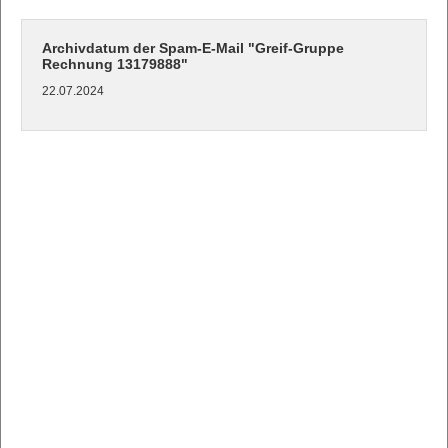
Archivdatum der Spam-E-Mail "Greif-Gruppe
Rechnung 13179888"
22.07.2024