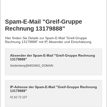
Spam-E-Mail "Greif-Gruppe
Rechnung 13179888"
Hier finden Sie Details zur Spam-E-Mail "Greif-Gruppe
Rechnung 13179888" mit IP, Absender und Einschätzung.
Absender der Spam-E-Mail "Greif-Gruppe Rechnung
13179888"
Seidenberg@MISSING_DOMAIN
IP-Adresse der Spam-E-Mail "Greif-Gruppe Rechnung
13179888"
41.62.72.107