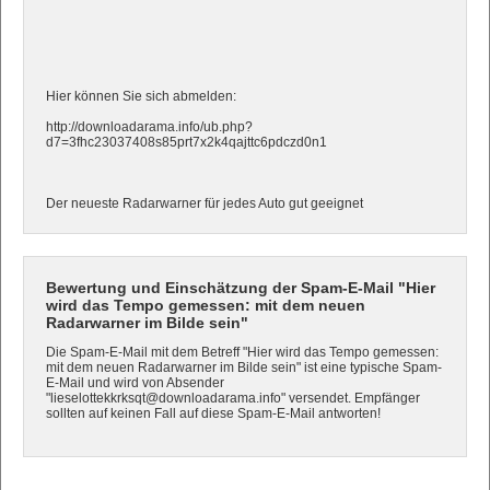
Hier können Sie sich abmelden:
http://downloadarama.info/ub.php?
d7=3fhc23037408s85prt7x2k4qajttc6pdczd0n1
Der neueste Radarwarner für jedes Auto gut geeignet
Bewertung und Einschätzung der Spam-E-Mail "Hier
wird das Tempo gemessen: mit dem neuen
Radarwarner im Bilde sein"
Die Spam-E-Mail mit dem Betreff "Hier wird das Tempo gemessen:
mit dem neuen Radarwarner im Bilde sein" ist eine typische Spam-
E-Mail und wird von Absender
"lieselottekkrksqt@downloadarama.info" versendet. Empfänger
sollten auf keinen Fall auf diese Spam-E-Mail antworten!