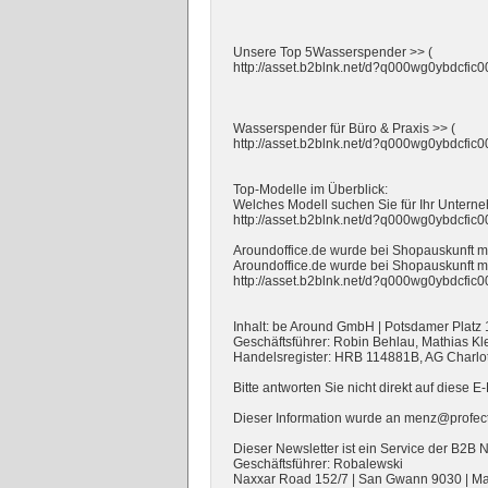
Unsere Top 5Wasserspender >> (
http://asset.b2blnk.net/d?q000wg0ybdcfi
Wasserspender für Büro & Praxis >> (
http://asset.b2blnk.net/d?q000wg0ybdcfi
Top-Modelle im Überblick:
Welches Modell suchen Sie für Ihr Untern
http://asset.b2blnk.net/d?q000wg0ybdcfi
Aroundoffice.de wurde bei Shopauskunft mi
Aroundoffice.de wurde bei Shopauskunft mit
http://asset.b2blnk.net/d?q000wg0ybdcfi
Inhalt: be Around GmbH | Potsdamer Platz 1
Geschäftsführer: Robin Behlau, Mathias Kl
Handelsregister: HRB 114881B, AG Charlo
Bitte antworten Sie nicht direkt auf diese E-
Dieser Information wurde an menz@profec
Dieser Newsletter ist ein Service der B2B 
Geschäftsführer: Robalewski
Naxxar Road 152/7 | San Gwann 9030 | Ma