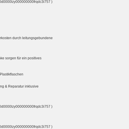
c00d0000lzy000000000frqdc3i757 )
erkosten durch leitungsgebundene
ke sorgen für ein positives
lastikflaschen
ng & Reparatur inklusive
c00d0000lzy000000000frqdc3i757 )
c00d0000lzy000000000frqdc3i757 )