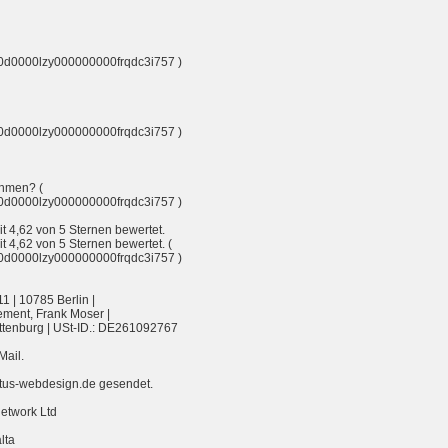
c00d0000lzy000000000frqdc3i757 )
c00d0000lzy000000000frqdc3i757 )
ehmen? (
c00d0000lzy000000000frqdc3i757 )
t 4,62 von 5 Sternen bewertet.
 4,62 von 5 Sternen bewertet. (
c00d0000lzy000000000frqdc3i757 )
1 | 10785 Berlin |
ement, Frank Moser |
ttenburg | USt-ID.: DE261092767
Mail.
tus-webdesign.de gesendet.
Network Ltd
lta