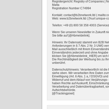
Registergericht: Registry of Companies | N
Malta
Registration Number C74994
Kontakt: contact@b2bnetwork.ltd ( mailto:c
Web: www.b2bnetwork.ltd ( [%url:unique-co
Telefon: +49 (0) 800 58 358 4003 (Servicezei
Wenn Sie unseren Newsletter in Zukunft ni
Sie bitte auf [@Abmeldelink].
Hinweis: Ihr Datensatz stammt von B2B Ne
Anforderungen in § 7 Abs. 2 Nr. 3 UWG ver
Mail ausschließlich mit Ihrem Einverständn
Einverständnis jederzeit und ohne Angabe 
klicken Sie [@Abmeldelink_HIER] um sich 
Die Rechtmäßigkeit der Werbung bis zu Ihr
unberührt.
Datenschutzhinweis: Verantwortlich ist die
siehe oben. Wir verarbeiten Ihre Daten zu
Einwilligung (Art. 6 Abs. 1 a, f DSGVO) un
Widerruf und dem Ablauf von Verjährungs- 
haben Rechte auf Auskunft, Einschränkun
Verarbeitung und Datenübertragbarkeit, s
Aufsichtsbehörde.
[@Trackingpixel]