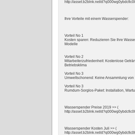
http://asset.b2blnk.net/d?q000wg0ybdcfi
Ihre Vorteile mit einem Wasserspender:
Vorteil No 1
Kosten sparen: Reduzieren Sie Ihre Wass
Modelle
Vorteil No 2
Mitarbeiterzufriedenheit: Kostenlose Geträn
Betriebsklima
Vorteil No 3
Umweltschonend: Keine Ansammlung von P
Vorteil No 3
Rumdum-Sorglos-Paket: Installation, Wartu
Wasserspender Preise 2019 >> (
http://asset.b2blnk.net/d?q000wg0ybdcfi
Wasserspender Kosten Juli >> (
http://asset.b2blnk.net/d?q000wg0ybdcfi