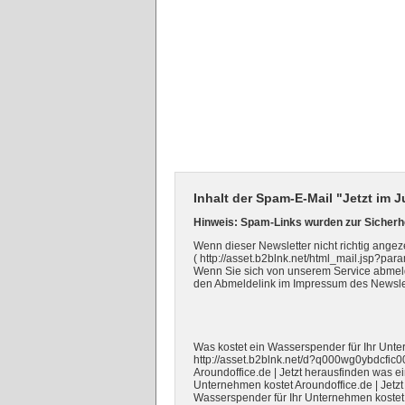
Inhalt der Spam-E-Mail "Jetzt im J
Hinweis: Spam-Links wurden zur Sicherhe
Wenn dieser Newsletter nicht richtig angezeig
( http://asset.b2blnk.net/html_mail.js
Wenn Sie sich von unserem Service abmelde
den Abmeldelink im Impressum des Newslet
Was kostet ein Wasserspender für Ihr Unt
http://asset.b2blnk.net/d?q000wg0ybdcfi
Aroundoffice.de | Jetzt herausfinden was e
Unternehmen kostet Aroundoffice.de | Jetz
Wasserspender für Ihr Unternehmen kostet