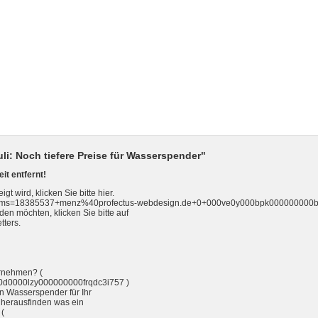
uli: Noch tiefere Preise für Wasserspender"
it entfernt!
t wird, klicken Sie bitte hier.
p?params=18385537+menz%40profectus-webdesign.de+0+000ve0y000bpk000000000b
n möchten, klicken Sie bitte auf
ters.
ernehmen? (
c00d0000lzy000000000frqdc3i757 )
in Wasserspender für Ihr
t herausfinden was ein
 (