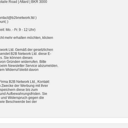
otaile Road | Attard | BKR 3000
ontact@b2bnetwork.ltd )
unt; )
t: Mo. - Fr. 9 - 12 Uhr)
cht mehr erhalten möchten, klicken
twork Ltd. Gemäß der gesetzlichen
sendet B2B Network Ltd. diese E-
is. Sie können dieses
von Gründen widerrufen. Bitte
beim Newsletter Service abzumelden.
em Widerruf bleibt davon
 Firma B2B Network Ltd., Kontakt
m Zwecke der Werbung mit Ihrer
d speichern diese bis zum
und Aufbewahrungsfristen. Sie
g und Widerspruch gegen die
owie Beschwerde bei der