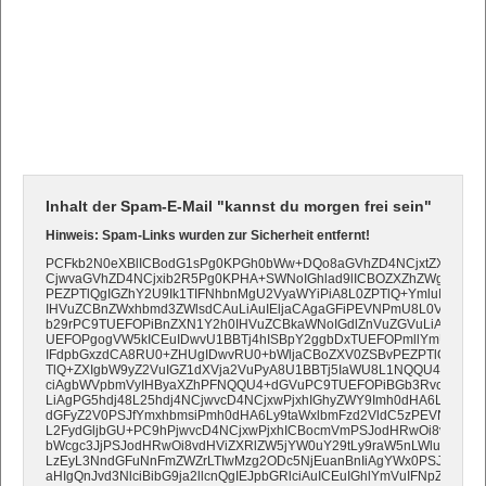
Inhalt der Spam-E-Mail "kannst du morgen frei sein"
Hinweis: Spam-Links wurden zur Sicherheit entfernt!
PCFkb2N0eXBlICBodG1sPg0KPGh0bWw+DQo8aGVhZD4NCjxtZXRhIGNo
CjwvaGVhZD4NCjxib2R5Pg0KPHA+SWNoIGhlad9lICBOZXZhZWghICBJ
PEZPTlQgIGZhY2U9Ik1TIFNhbnMgU2VyaWYiPiA8L0ZPTlQ+YmluIGpldHp
IHVuZCBnZWxhbmd3ZWlsdCAuLiAuIEljaCAgaGFiPEVNPmU8L0VNPiBu
b29rPC9TUEFOPiBnZXN1Y2h0IHVuZCBkaWNoIGdlZnVuZGVuLiA8dWw
UEFOPgogVW5kICEuIDwvU1BBTj4hISBpY2ggbDxTUEFOPmllYmUgIFNl
IFdpbGxzdCA8RU0+ZHUgIDwvRU0+bWljaCBoZXV0ZSBvPEZPTlQgIGZ
TlQ+ZXIgbW9yZ2VuIGZ1dXVja2VuPyA8U1BBTj5IaWU8L1NQQU4+PFM+
ciAgbWVpbmVyIHByaXZhPFNQQU4+dGVuPC9TUEFOPiBGb3RvcyB1bm
LiAgPG5hdj48L25hdj4NCjwvcD4NCjxwPjxhIGhyZWY9Imh0dHA6Ly9taWx
dGFyZ2V0PSJfYmxhbmsiPmh0dHA6Ly9taWxlbmFzd2VldC5zPEVNPnU8
L2FydGljbGU+PC9hPjwvcD4NCjxwPjxhICBocmVmPSJodHRwOi8vbWlsZW
bWcgc3JjPSJodHRwOi8vdHViZXRlZW5jYW0uY29tLy9raW5nLWluY2x1Z
LzEyL3NndGFuNnFmZWZrLTIwMzg2ODc5NjEuanBnIiAgYWx0PSJ1dXVwc
aHIgQnJvd3NlciBibG9ja2llcnQgIEJpbGRlciAuICEuIGhlYmVuIFNpZSBk