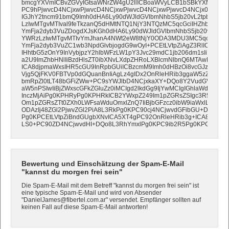
bmcgYXVmICBvZGVyIGtsaWNrZW4gU2llICBoaWVyLCB1bSBkYXMgRm90
PC9hPjwvcD4NCjxwPjwvcD4NCjxwPjwvcD4NCjxwPjwvcD4NCjx0YWJs
IGJhY2tncm91bmQ9Imh0dHA6Ly90dWJldGVlbmNhbS5jb20vL2tpbmcta
LzIwMTgvMTIval9feTkzanQ5dHMtNTQ1NjY3NTQzMC5qcGciIHZhbGlnbj0i
YmFja2dyb3VuZDogdXJsKGh0dHA6Ly90dWJldGVlbmNhbS5jb20vL2tpb
YWRzLzIwMTgvMTIvYmJhanA4NWt2eW8tNjY0ODA3MDU3MC5qcGcpIG5
YmFja2dyb3VuZC1wb3NpdGlvbjogdG9wOyI+PCEtLVtpZiAgZ3RlICBtc28
IHhtbG5zOnY9InVybjpzY2hlbWFzLW1pY3Jvc29mdC1jb206dm1sIiBmaWxs
a2U9ImZhbHNlIiBzdHlsZT0ibXNvLXdpZHRoLXBlcmNlbnQ6MTAwMDtoZ
ICA8djpmaWxsIHR5cGU9InRpbGUiICBzcmM9Imh0dHBzOi8vcGJzLnR3
Vjg5QjFKV0FBTVp0dGQuanBnIiAgLz4gIDx2OnRleHRib3ggaW5zZXQ9IjA
bmRpZl0tLT48bGFiZWw+PC9sYWJlbD4NCjxkaXY+DQo8Y2VudGVyPg0K
aW5nPSIwIiBjZWxscGFkZGluZz0iMCIgd2lkdGg9IjYwMCIgIGhlaWdodD0
InczMjAiPg0KPHRyPg0KPHRkICB2YWxpZ249Im1pZGRsZSIgc3R5bGU9I
Om1pZGRsZTt0ZXh0LWFsaWduOmxlZnQ7IiBjbGFzcz0ibW9iaWxlLWNlbnR
ODAzIj48ZGl2PjwvZGl2PiA8L3RkPg0KPC90cj4NCjwvdGFibGU+DQo8L2N
Pg0KPCEtLVtpZiBndGUgbXNvICA5XT4gPC92OnRleHRib3g+ICA8L3Y6
LS0+PC90ZD4NCjwvdHI+DQo8L3RhYmxlPg0KPC9ib2R5Pg0KPC9odG1
Bewertung und Einschätzung der Spam-E-Mail
"kannst du morgen frei sein"
Die Spam-E-Mail mit dem Betreff "kannst du morgen frei sein" ist
eine typische Spam-E-Mail und wird von Absender
"DanielJames@fibertel.com.ar" versendet. Empfänger sollten auf
keinen Fall auf diese Spam-E-Mail antworten!