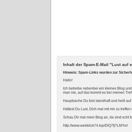
Inhalt der Spam-E-Mail "Lust auf e
Hinweis: Spam-Links wurden zur Sicherhe
Hallo!
Ich betreibe nebenbei ein kleines Blog und
man nie, auf das kommt es bei meinen Tref
Hauptsache Du bist standhaft und heiß auf
Hättest Du Lust, Dich mal mit mir zu treffe
Schau Dir mal mein Blog an, da sind echt t
http://www.webklick74.top/DlQ7fj7LMYvr/