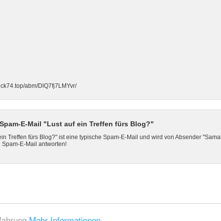
lick74.top/abm/DlQ7fj7LMYvr/
am-E-Mail "Lust auf ein Treffen fürs Blog?"
ein Treffen fürs Blog?" ist eine typische Spam-E-Mail und wird von Absender "Sa
se Spam-E-Mail antworten!
rfahrung
Mehr Informationen