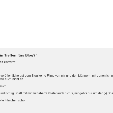
in Treffen fürs Blog?"
it entfernt!
 veröffentliche auf dem Blog keine Filme von mir und den Männern, mit denen ich mi
fen auch nicht an.
 mich.
n und richtig Spaß mit mir zu haben? Kostet auch nichts, mir gehts nur um den ;-) Sp
olle Filmchen schon: