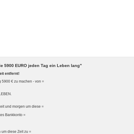
ie 5900 EURO jeden Tag ein Leben lang"
it entfernt!
g 5900 € zu machen - von =
 LEBEN.
eit und morgen um diese =
ates Bankkonto =
 um diese Zeit zu =