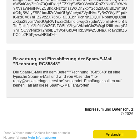
dW5nIGVyZm9sZ3QuIDxicj5EZXIgSW5oYWx0IGRpZXNlciBOYWNocmljaH
YXVsaWNoIHVuZCBhdXNzY2hsaWXDn2xpY2ggZsO8ciBkZW4gQWRyZXN
dC4gSWhyZSB1bmJlZnVndGUgVmVyd2VydHVuZyBvZGVyIE1pdHRlaW
IGlzdCA8YnI+Z2VzZXR6bGljaCB1bnRlcnNhZ3QuIFNpbmQgU2llIHNlbG
ZXIga29ycmVrdGUgRW1wZsOkbmdlciwgc28gdmVybmljaHRlbiBTaWUgY
TmFjaHJpY2h0IHVuZCBiZW5hY2hyaWNodGlnZW4gU2llIHVucyB1bnZlcn
YnI+SGVyemxpY2hlbiBEYW5rIGbDvHIgSWhyZSBNaXRoaWxmZS48L2Vt
PC9ib2R5PjwvaHRtbD4=
Bewertung und Einschätzung der Spam-E-Mail
"Rechnung RG85848"
Die Spam-E-Mail mit dem Betreff "Rechnung RG85848" ist eine
typische Spam-E-Mail und wird von Absender "no-
reply@verzekeringenleest.be" versendet. Empfänger sollten auf
keinen Fall auf diese Spam-E-Mail antworten!
Impressum und Datenschutz
© 2026
Diese Website nutzt Cookies für eine optimale
Verstanden!
Nutzererfahrung
Mehr Informationen