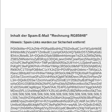
Inhalt der Spam-E-Mail "Rechnung RG85848"
Hinweis: Spam-Links wurden zur Sicherheit entfernt!
PGh0bWw+PGJvZHk+PGRpdiBzdHlsZT0iZm9udC1mYW1pbHk6IEFyaWF
IHNhbnMtc2VyaWY7Zm9udC1zaXplOiA5cHQ7Ij48cD5TZWhyIGdlZWhy
IEhlcnJlbiw8L3A+DQo8cD5pbSBBbmhhbmcgw7xiZXJzZW5kZW4gd2lyIE
ZSBSZWNobnVuZyBSRzg1ODQ4LjwvcD4NCjxwPjxicj5NaXQgZnJldW5kb
n2VuPC9wPg0KPHA+TWFyeSBXdXR0a2U8YnI+LUZpbmFuemJ1Y2hoYW
PsKgPC9wPg0KPHA+PHNwYW4gc3R5bGU9IkNPTE9SOiAjMDA2NmNjIj48
Rk9OVC1TSVpFOiB4eC1sYXJnZSI+PGVtPjxzdHJvbmc+TWVja1JvaHI8L3
Pjwvc3Bhbj48YnI+PHNwYW4gc3R5bGU9IkZPTlQtU0laRTogbWVkaXVtI
Zz5Sw7ZocmVuaGFuZGVsIHNlaXQgMTk5MDwvc3Ryb25nPjwvZW0+PC9z
L3A+DQo8cD5Sw7ZocmVuaGFuZGVsIE1lY2tSb2hyIEdtYkg8YnI+VGFubm
oiAxODA1OSBSb3N0b2NrPGJyPnd3dy5tZWNrcm9oci5kZTwvcD4NCjxw
ICs0OSAoMCkgMzgxLTQwNTA4LTE4PGJyPlRlbGVmYXggOiArNDkgKD
MDxicj5FLU1haWwgOiBNYXJ5Lld1dHRrZUBtZWNrcm9oci5kZTxicj4tLS0tL
LS0tLS0tLS0tLS0tLS0tLS0tLS0tLS0tLS0tLS0tLS0tLS0tLS0tLS0tLS0tLS0t
LS0tLTxicj5HZXNjaMOkZnRzZsO8aHJlcjogQ2hyaXN0b3BoIFNjaGlycm1h
aWtlIEVpa2hvbHQ8YnI+R2VyaWNodHNzdGFuZCA6IFJvc3RvY2s8YnI+QW
Um9zdG9jayBIUkIgMTk2PC9wPg0KPHA+wqA8L3A+DQo8cD48ZW0+U
ZmxpY2h0dW5nZW4gd2VyZGVuIG1pdCBkaWVzZXIgTmFjaHJpY2h0IG51
biwgd2VubiBlaW5lIGRhdm9uIHVuYWJow6RuZ2lnZSBzY2hyaWZ0bGlja