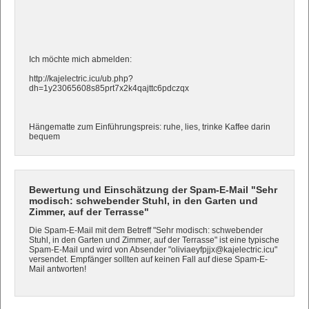
Ich möchte mich abmelden:
http://kajelectric.icu/ub.php?
dh=1y23065608s85prt7x2k4qajttc6pdczqx
Hängematte zum Einführungspreis: ruhe, lies, trinke Kaffee darin
bequem
Bewertung und Einschätzung der Spam-E-Mail "Sehr
modisch: schwebender Stuhl, in den Garten und
Zimmer, auf der Terrasse"
Die Spam-E-Mail mit dem Betreff "Sehr modisch: schwebender
Stuhl, in den Garten und Zimmer, auf der Terrasse" ist eine typische
Spam-E-Mail und wird von Absender "oliviaeyfpjjx@kajelectric.icu"
versendet. Empfänger sollten auf keinen Fall auf diese Spam-E-
Mail antworten!