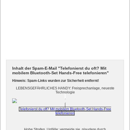
Inhalt der Spam-E-Mail "Telefonierst du oft? Mit
mobilem Bluetooth-Set Hands-Free telefonieren"
Hinweis: Spam-Links wurden zur Sicherheit entfernt!
LEBENSGEFÄHRLICHES HANDY: Freisprechanlage, neueste
Technologie
Telefonierst du oft? Mit mobilem Bluetooth-Set Hands-Free
telefonieren
Hohe Strafen, Unfälle: vermeide sie, plaudere durch