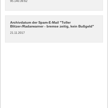
95.140.39.62
Archivdatum der Spam-E-Mail "Toller
Blitzer-/Radarwarner - bremse zeitig, kein Bußgeld"
21.11.2017