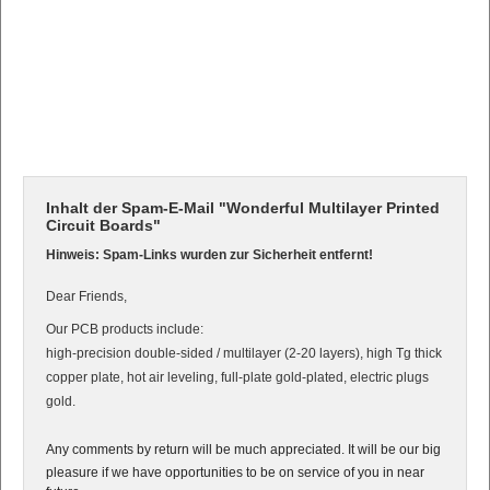
Inhalt der Spam-E-Mail "Wonderful Multilayer Printed
Circuit Boards"
Hinweis: Spam-Links wurden zur Sicherheit entfernt!
Dear Friends,
Our PCB products include:
high-precision double-sided / multilayer (2-20 layers), high Tg thick
copper plate, hot air leveling, full-plate gold-plated, electric plugs
gold.
Any comments by return will be much appreciated. It will be our big
pleasure if we have opportunities to be on service of you in near