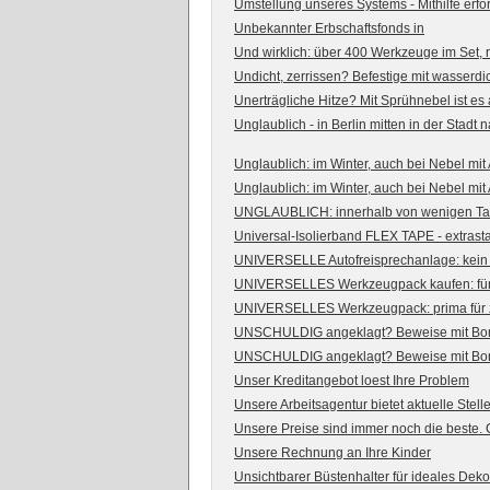
Umstellung unseres Systems - Mithilfe erfor
Unbekannter Erbschaftsfonds in
Und wirklich: über 400 Werkzeuge im Set, r
Undicht, zerrissen? Befestige mit wasserdic
Unerträgliche Hitze? Mit Sprühnebel ist e
Unglaublich - in Berlin mitten in der Stadt na
Unglaublich: im Winter, auch bei Nebel mit
Unglaublich: im Winter, auch bei Nebel mit
UNGLAUBLICH: innerhalb von wenigen Tagen
Universal-Isolierband FLEX TAPE - extrast
UNIVERSELLE Autofreisprechanlage: kein 
UNIVERSELLES Werkzeugpack kaufen: für z
UNIVERSELLES Werkzeugpack: prima für z
UNSCHULDIG angeklagt? Beweise mit Bor
UNSCHULDIG angeklagt? Beweise mit Bor
Unser Kreditangebot loest Ihre Problem
Unsere Arbeitsagentur bietet aktuelle Stell
Unsere Preise sind immer noch die beste. 
Unsere Rechnung an Ihre Kinder
Unsichtbarer Büstenhalter für ideales Deko