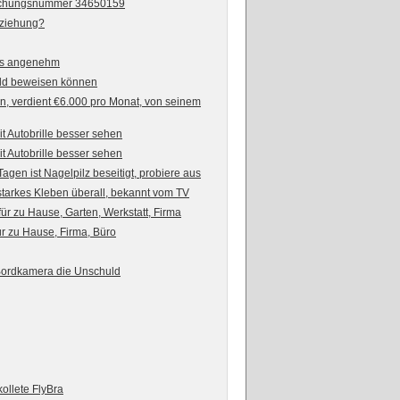
uchungsnummer 34650159
Beziehung?
 es angenehm
uld beweisen können
verdient €6.000 pro Monat, von seinem
it Autobrille besser sehen
it Autobrille besser sehen
en ist Nagelpilz beseitigt, probiere aus
starkes Kleben überall, bekannt vom TV
 zu Hause, Garten, Werkstatt, Firma
 zu Hause, Firma, Büro
ordkamera die Unschuld
ollete FlyBra