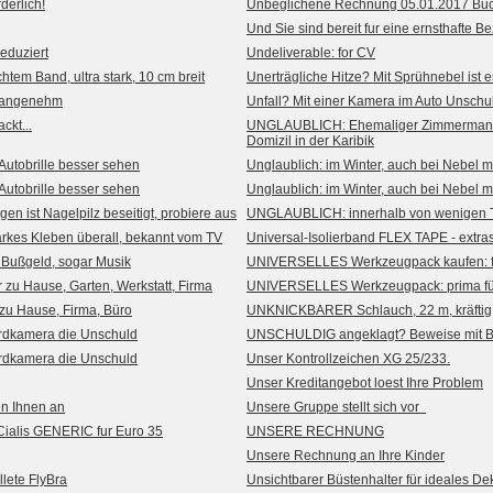
derlich!
Unbeglichene Rechnung 05.01.2017 B
Und Sie sind bereit fur eine ernsthafte 
eduziert
Undeliverable: for CV
htem Band, ultra stark, 10 cm breit
Unerträgliche Hitze? Mit Sprühnebel ist
s angenehm
Unfall? Mit einer Kamera im Auto Unsch
ckt...
UNGLAUBLICH: Ehemaliger Zimmermann, 
Domizil in der Karibik
 Autobrille besser sehen
Unglaublich: im Winter, auch bei Nebel m
 Autobrille besser sehen
Unglaublich: im Winter, auch bei Nebel m
 ist Nagelpilz beseitigt, probiere aus
UNGLAUBLICH: innerhalb von wenigen Tag
arkes Kleben überall, bekannt vom TV
Universal-Isolierband FLEX TAPE - extra
Bußgeld, sogar Musik
UNIVERSELLES Werkzeugpack kaufen: für
u Hause, Garten, Werkstatt, Firma
UNIVERSELLES Werkzeugpack: prima für
u Hause, Firma, Büro
UNKNICKBARER Schlauch, 22 m, kräftig
dkamera die Unschuld
UNSCHULDIG angeklagt? Beweise mit B
dkamera die Unschuld
Unser Kontrollzeichen XG 25/233.
Unser Kreditangebot loest Ihre Problem
en Ihnen an
Unsere Gruppe stellt sich vor
Cialis GENERIC fur Euro 35
UNSERE RECHNUNG
Unsere Rechnung an Ihre Kinder
llete FlyBra
Unsichtbarer Büstenhalter für ideales Dek