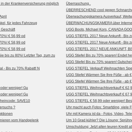
 in der Krankenversicherung möglich
Überraschung..
ÜBERRESCHEND cool gegen Schnarchen 
April
Überwachungskamera Ausverkauf, Weitwi
el, für jedes Fahrzeug
ÜBERWACHUNGSKAMERA über Internet,
 Geschäft
UGG Boots, Michael Kors, CANADA GOOSE
70%! € 56,99 od
UGG STIEFEL 2017 Neue Ankunft - Bis z
70%! € 58,99 od
UGG STIEFEL 2017 Neue Ankunft - Bis z
70%! € 58,99 od
UGG STIEFEL 2017 NEUE ANKUNFT, BIS 
e bis zu 80%! Letzter Tag, zum zu
UGG Stiefel Bis zu 70% sparen! Endet heu
UGG Stiefel Bis zu 70% sparen! Gutschei
l - Bis zu 70% Rabatt! N
UGG STIEFEL Verkauf! Weihnachten Spezi
UGG Stiefel Wärmen Sie Ihre Füße - ab €
UGG Stiefel Wärmen Sie Ihre Füße - ab €
oder weniger! Gu
UGG STIEFEL Weihnachtsverkauf! € 62,9
oder weniger! Gu
UGG STIEFEL Weihnachtsverkauf! € 67,9
cheincode: SAVE10
UGG STIEFEL € 58,99 oder weniger! Bes
Versuchs ?
Uhr macht auch Fotos: Smartding, viele 
nktionen
Uhr mit Kamera ist da - Fotos, Video, T
efonieren vom Handgelenk
Um 10 Grad kühler? Die Lösung: Sprühn
Umschuldung: Jetzt alten teuren Kredit a