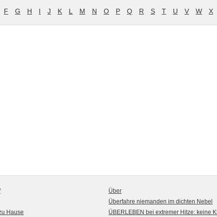
F
G
H
I
J
K
L
M
N
O
P
Q
R
S
T
U
V
W
X
/
Über
Überfahre niemanden im dichten Nebel
 zu Hause
ÜBERLEBEN bei extremer Hitze: keine K