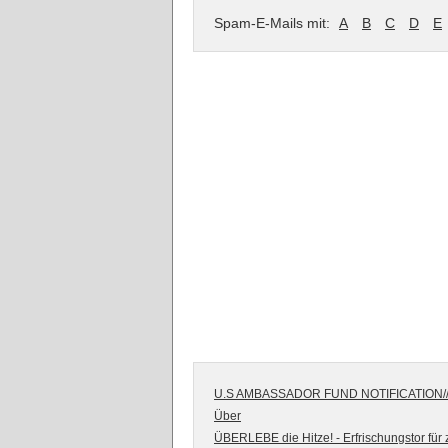
Spam-E-Mails mit:
A
B
C
D
E
U.S AMBASSADOR FUND NOTIFICATION/
Über
ÜBERLEBE die Hitze! - Erfrischungstor für