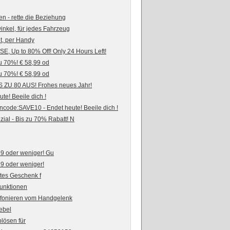
- rette die Beziehung
nkel, für jedes Fahrzeug
 per Handy
, Up to 80% Off! Only 24 Hours Left!
u 70%! € 58,99 od
u 70%! € 58,99 od
ZU 80 AUS! Frohes neues Jahr!
te! Beeile dich !
ncode:SAVE10 - Endet heute! Beeile dich !
al - Bis zu 70% Rabatt! N
9 oder weniger! Gu
9 oder weniger!
tes Geschenk f
Funktionen
elefonieren vom Handgelenk
ebel
blösen für