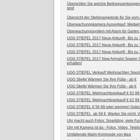
Überprüfen Sie welche Beitragssenkungen
sind
Übersicht der Stellenangebote für Sie vom 
Überwachungskamera Ausverkauf, Weitwink
Überwachungssystem mit Alarm für Garten,
UGG STIEFEL 2017 Neue Ankunft - Bis zu 
UGG STIEFEL 2017 Neue Ankunft - Bis zu 
UGG STIEFEL 2017 Neue Ankunft - Bis zu 
UGG STIEFEL 2017 New Arrivals! Sparen Si
erhalten!
UGG STIEFEL Verkauf! Weihnachten Spezia
UGG Stiefel Wärmen Sie Ihre Füße - ab €
UGG Stiefel Wärmen Sie Ihre Füße - ab €
UGG STIEFEL Weihnachtsverkauf! € 62,99 
UGG STIEFEL Weihnachtsverkauf! € 62,99 
UGG STIEFEL € 56,99 oder weniger! Guts
UGG STIEFEL, ab 58 € ,Warten Sie nicht. 
Uhr macht auch Fotos: Smartding, viele Fu
Uhr mit Kamera ist da - Fotos, Video, Tel
Umfallende Malm-Kommode von Ikea