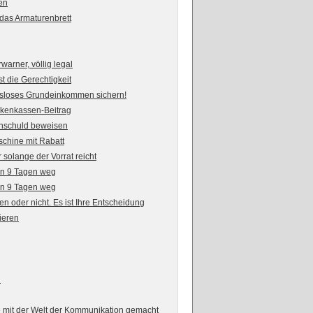
en
 das Armaturenbrett
warner, völlig legal
die Gerechtigkeit
gsloses Grundeinkommen sichern!
kenkassen-Beitrag
Unschuld beweisen
schine mit Rabatt
 solange der Vorrat reicht
on 9 Tagen weg
on 9 Tagen weg
en oder nicht. Es ist Ihre Entscheidung
ieren
n
e mit der Welt der Kommunikation gemacht