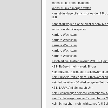
kannst du es genau machen?
kannst du mich morgen treffen
Kannst du Nagelpilz nicht loswerden? Prob
sich
Kannst du wegen Sonne nicht sehen? Mit de
kannst viel damit ersparen
Karriere Wachstum
Karriere Wachstum
Karriere Wachstum
Karriere Wachstum
Karriere Wachstum
Kaschiert die Kratzer im Auto POLIERT, ein
KEIN Bußgeld mehr - merkt Blitzer
Kein Bußgeld: mit legalem Blitzerwarner s
Kein Bußgeld: mit legalem Blitzerwarner s
Kein Irrtum: über 400 Werkzeuge im Set, 
KEIN LÄRM: Anti Schnarch-Uhr
Kein Schlaf wegen seines Schnarchens? St
Kein Schlaf wegen seines Schnarchens? St
Kein Schnarchen mehr: wirksames Anti-Sch