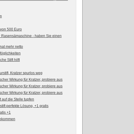
 m
 von 500 Euro
r Rasensämaschine - haben Sie einen
nat mehr netto
Möglichkeiten
 Stift hilft
stift, Kratzer spurlos weg
her Wirkung für Kratzer, probiere aus
her Wirkung für Kratzer, probiere aus
her Wirkung für Kratzer, probiere aus
t auf die Stelle tupfen
stift perfekte Lösung, +1 gratis
ratis +1
2 bekommen