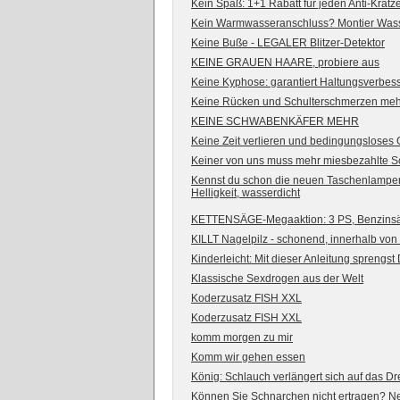
Kein Spaß: 1+1 Rabatt für jeden Anti-Kratzer
Kein Warmwasseranschluss? Montier Wasse
Keine Buße - LEGALER Blitzer-Detektor
KEINE GRAUEN HAARE, probiere aus
Keine Kyphose: garantiert Haltungsverbesse
Keine Rücken und Schulterschmerzen mehr
KEINE SCHWABENKÄFER MEHR
Keine Zeit verlieren und bedingungsloses 
Keiner von uns muss mehr miesbezahlte S
Kennst du schon die neuen Taschenlampe
Helligkeit, wasserdicht
KETTENSÄGE-Megaaktion: 3 PS, Benzinsäge
KILLT Nagelpilz - schonend, innerhalb vo
Kinderleicht: Mit dieser Anleitung sprengst
Klassische Sexdrogen aus der Welt
Koderzusatz FISH XXL
Koderzusatz FISH XXL
komm morgen zu mir
Komm wir gehen essen
König: Schlauch verlängert sich auf das Dr
Können Sie Schnarchen nicht ertragen? Ne