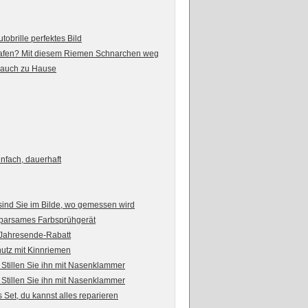
obrille perfektes Bild
hlafen? Mit diesem Riemen Schnarchen weg
l auch zu Hause
infach, dauerhaft
sind Sie im Bilde, wo gemessen wird
sparsames Farbsprühgerät
 Jahresende-Rabatt
utz mit Kinnriemen
Stillen Sie ihn mit Nasenklammer
Stillen Sie ihn mit Nasenklammer
Set, du kannst alles reparieren