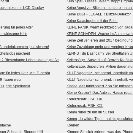
-Stift
Kein Spaß: Dieses Balsam stoppt Ergrau
rerhitzer mit LCD-Display
Keine Angst vor Blitzern: montiere ihn an
Keine Buße - LEGALER Blitzer-Detektor
Keine Katastrophe mit der Brille
rung für jedes Alter
KEINE PANIK: warnt rechtzeitig vor Radar
: wirksame Hilfe
KEINE SCHÄDEN: Wache im Auto beweist 
Keine Zeit verlieren und 2017 bedingun
Grundeinkommen jetzt sichern!
Keine Zuzahlung mehr und weniger Kran
cheißjobs machen!
KENNST du Dashcam? Bei Streitfällen 
n? Riesenlange Lebensdauer, große
Kettensäge - Ausverkauf: Benzin-Kraftma
Kettensäge, Superpreis, Aktion dauert nur
 für jedes Holz, viel Zubehör
KILLT Nagelpilz - schonend, innerhalb v
n 9 Tagen weg
KILLT Nagelpilz - schonend, innerhalb v
 Du jede Spielbank!
Klasse, das funktioniert ? ob Sie mitmach
Kleine Kratzer? Das Auto zu Hause repar
Koderzusatz FISH XXL
Köderzusatz FISH XXL
Komm rüber zu mir du Süsser
Komm, du wilder Tiger - hat sie geschrie
eifache
Können
uer Schnarch-Stopper hilft
Können Sie sich errinern was das iPhon