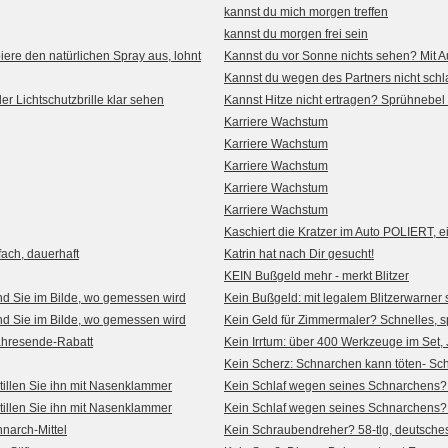
kannst du mich morgen treffen
kannst du morgen frei sein
iere den natürlichen Spray aus, lohnt
Kannst du vor Sonne nichts sehen? Mit Aut
Kannst du wegen des Partners nicht sc
r Lichtschutzbrille klar sehen
Kannst Hitze nicht ertragen? Sprühnebe
Karriere Wachstum
Karriere Wachstum
Karriere Wachstum
Karriere Wachstum
Karriere Wachstum
Kaschiert die Kratzer im Auto POLIERT, e
fach, dauerhaft
Katrin hat nach Dir gesucht!
KEIN Bußgeld mehr - merkt Blitzer
ind Sie im Bilde, wo gemessen wird
Kein Bußgeld: mit legalem Blitzerwarner 
ind Sie im Bilde, wo gemessen wird
Kein Geld für Zimmermaler? Schnelles, 
Jahresende-Rabatt
Kein Irrtum: über 400 Werkzeuge im Set,
Kein Scherz: Schnarchen kann töten- Sch
illen Sie ihn mit Nasenklammer
Kein Schlaf wegen seines Schnarchens? 
illen Sie ihn mit Nasenklammer
Kein Schlaf wegen seines Schnarchens? 
narch-Mittel
Kein Schraubendreher? 58-tlg, deutsches 