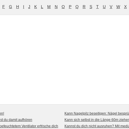
F
G
H
I
J
K
L
M
N
O
P
Q
R
S
T
U
V
W
X
en!
Kann Nagelpilz beseitigen: Nägel bespr
t du damit aufhören
Kann sich selbst in die Länge 60m ziehen,
befeuchtetem Ventilator erfrische dich
Kannst du dich nicht ausruhen? Mit medi