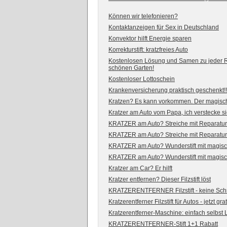
Können wir telefonieren?
Kontaktanzeigen für Sex in Deutschland
Konvektor hilft Energie sparen
Korrekturstift: kratzfreies Auto
Kostenlosen Lösung und Samen zu jeder 
schönen Garten!
Kostenloser Lottoschein
Krankenversicherung praktisch geschenkt!!
Kratzen? Es kann vorkommen. Der magische 
Kratzer am Auto vom Papa, ich verstecke s
KRATZER am Auto? Streiche mit Reparaturst
KRATZER am Auto? Streiche mit Reparaturst
KRATZER am Auto? Wunderstift mit magische
KRATZER am Auto? Wunderstift mit magische
Kratzer am Car? Er hilft
Kratzer entfernen? Dieser Filzstift löst
KRATZERENTFERNER Filzstift - keine Sc
Kratzerentferner Filzstift für Autos - jetzt gra
Kratzerentferner-Maschine: einfach selbst
KRATZERENTFERNER-Stift 1+1 Rabatt