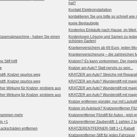
hat?
Kontakt Elektroinstallation
kontaktieren Sie uns bitte so schnell wie
kopie Beglaubigte
Kostenlos Einkäufe nach Hause, im Wert
Rasensämaschine - haben Sie einen
Kostenlosen Lösung und Samen zu jede
schönen Garten!
Krankenversichern ab 69 Euro, jeden Mo
Krankenversicherung – die zahlreichen 
Stift hilft
Kratzen? Es kann vorkommen. Der magische
ie
Kratzer am Auto? Statt nervös zu sein...
ift, Kratzer spurlos weg
KRATZER am Auto? Streiche mit Reparatur
ift, Kratzer spurlos weg
KRATZER am Auto? Wunderstift mit magisc
r Wirkung für Kratzer, probiere aus
KRATZER am Auto? Wunderstift mit magisc
r Wirkung für Kratzer, probiere aus
KRATZER am Auto? Wunderstift mit magisc
Kratzer entfernen günstig: nur mit Lackstif
Kratzer im Autolack? Kratzerentferner Filz
hrammen mehr
Kratzerentferner Filzstift für Autos - jetzt g
tis +1
Kratzerentferner Zauberstift: 1 zahlen 
 Lackschäden entfernen
KRATZERENTFERNER-Stift 1+1 Rabatt
Kratzerentferner-Stift für jedes Fahrzeug